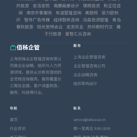
外旅游
安洁安防
南康画册设计
镁辉投资
和正信咨
询
南京外事服务
有道管理咨询
美旅网
菲力欧标
识
智传广告传媒
经纬智库咨询
沿森投资管理
青岛
春秋旅游
阳光思特会议
龙澍实业
苏州新时代文
善
于行旅游
爱智汇众咨询
服务
佰秭企管
上海企业管理咨询
上海佰秭企业管理咨询有限公
司做企业战略、组织与人力资
企业管理咨询公司
源领域，提供从诊断到落地的
企业战略咨询
全流程咨询服务。服务覆盖长
组织架构设计
三角及全国，客户涵盖制造、
服务、科技等行业。
导航
联系
首页
service@wliuxue.cn
行业资讯
周一至周五 9:00-18:00