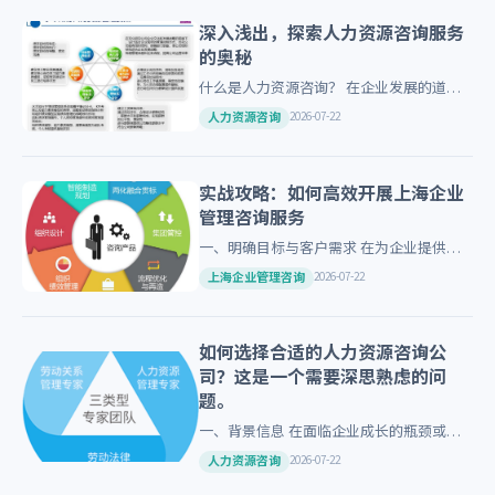
深入浅出，探索人力资源咨询服务
的奥秘
什么是人力资源咨询？ 在企业发展的道路
上，人力资源管理扮演着至关重要的角色。
2026-07-22
人力资源咨询
但如何高效地进行人才选拔、绩效考核和团
队建设呢？这正是我们今天…
实战攻略：如何高效开展上海企业
管理咨询服务
一、明确目标与客户需求 在为企业提供管
理咨询服务前，首先要明确客户的具体需求
2026-07-22
上海企业管理咨询
和期望。了解客户的行业背景、经营状况以
及面临的主要挑战，这有助…
如何选择合适的人力资源咨询公
司？这是一个需要深思熟虑的问
题。
一、背景信息 在面临企业成长的瓶颈或是
想要提升员工满意度时，选择一家专业的
2026-07-22
人力资源咨询
HR咨询公司显得尤为重要。但是面对众多