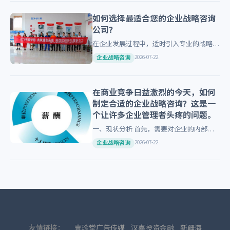
的选择，如何才能找到最适合…
如何选择最适合您的企业战略咨询
公司？
在企业发展过程中，适时引入专业的战略咨
询服务对于制定正确的方向至关重要。然
2026-07-22
企业战略咨询
而，在众多咨询公司中挑选出最合适的合作
伙伴并非易事。 今天就让我…
在商业竞争日益激烈的今天，如何
制定合适的企业战略咨询？这是一
个让许多企业管理者头疼的问题。
一、现状分析 首先，需要对企业的内部资
源和外部环境进行深入分析。这包括财务状
2026-07-22
企业战略咨询
况、产品竞争力、市场地位等因素。 二、
目标定位 其次，明确企业…
友情链接：
壹珍堂广告传媒
汉嘉投资金融
新疆海